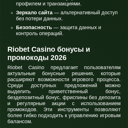
профилем и транзакциями.
Зеркало сайта
— альтернативный доступ
без потери данных.
Безопасность
— защита данных и
контроль операций.
Riobet Casino бонусы и
промокоды 2026
Riobet Casino предлагает пользователям
актуальные бонусные решения, которые
расширяют возможности игрового процесса.
Среди доступных предложений можно
выделить приветственный бонус,
бездепозитный бонус, фриспины без депозита
и регулярные акции с использованием
промокодов. Эти инструменты позволяют
более гибко подходить к управлению игровым
балансом.