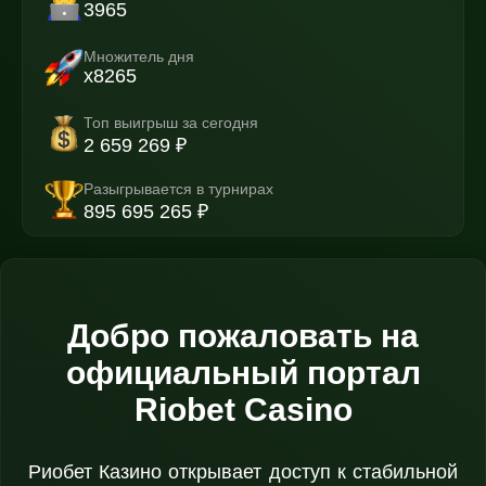
3965
Множитель дня
x8265
Топ выигрыш за сегодня
2 659 269 ₽
Разыгрывается в турнирах
895 695 265 ₽
Добро пожаловать на
официальный портал
Riobet Casino
Риобет Казино открывает доступ к стабильной