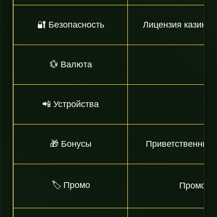
🔐 Безопасность
Лицензия казино
💱 Валюта
📲 Устройства
П
🎁 Бонусы
Приветственный 
🏷 Промо
Промоко