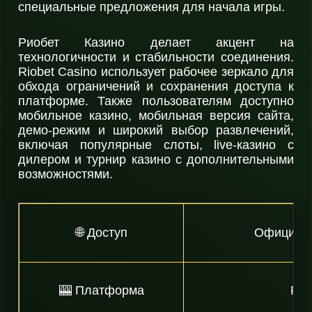
специальные предложения для начала игры.
Риобет Казино делает акцент на
технологичности и стабильности соединения.
Riobet Casino использует рабочее зеркало для
обхода ограничений и сохранения доступа к
платформе. Также пользователям доступно
мобильное казино, мобильная версия сайта,
демо-режим и широкий выбор развлечений,
включая популярные слоты, live-казино с
дилером и турнир казино с дополнительными
возможностями.
🌐 Доступ
Официаль
🎰 Платформа
Рио